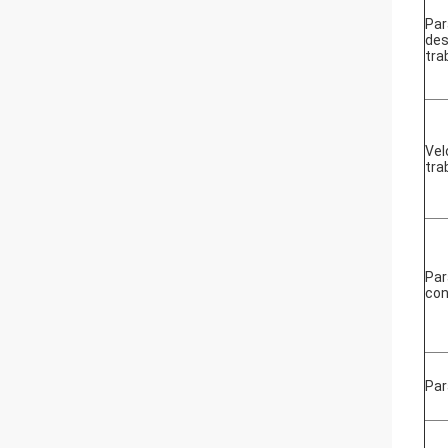
Par
de
tra
Vel
tra
Par
co
Par