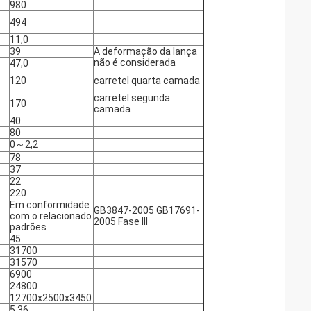
980
494
11,0
39
A deformação da lança
não é considerada
47,0
120
carretel quarta camada
carretel segunda
170
camada
40
80
0～2,2
78
37
22
220
Em conformidade
GB3847-2005 GB17691-
com o relacionado
2005 Fase III
padrões
45
31700
31570
6900
24800
12700x2500x3450
5,36