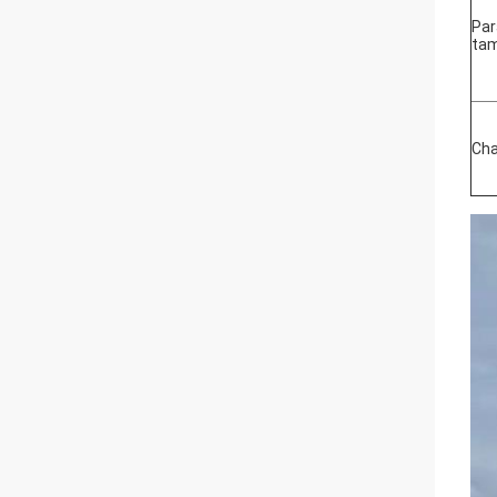
Par
ta
Cha