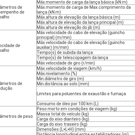
Máx.momento de carga da lança básica (kN.m)
âmetros de
Máx.momento de carga de Max.comprimento da
sempenho de
lança (kN.m)
balho
Máx.altura de elevação da lança básica (m)
Máx.altura de elevação da lança principal (m)
Máx.altura de elevação do jib (m)
Máx.velocidade do cabo de elevação (guincho
principal) (m/min)
Máx.velocidade do cabo de elevação (guincho
ocidade de
auxiliar) (m/min)
balho
Tempo(s) de subida da lança
Tempo(s) de telescopagem da lança
Máx.velocidade de giro (r/min)
Máx.velocidade de viagem (km/h)
Máx.nivelamento (%)
Min.diâmetro de giro (m)
âmetros de
Min.distância ao solo (mm)
ndução
Limites para poluentes de exaustão e fumaça
Consumo de óleo por 100 km (L)
Peso morto em condições de viagem (kg)
Massa total do veículo (kg)
âmetros de peso
Carga do eixo dianteiro (kg)
Carga do eixo traseiro (kg)
Dimensões (L×L×H) (mm)
Distância longitudinal entre estabilizadores (m)