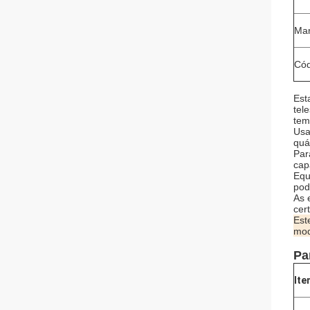
Mar
Cód
Est
tel
tem
Usa
quá
Par
cap
Equ
pod
As 
cer
Est
mod
Pa
Ite