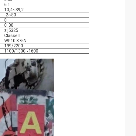
6.1
10,4~39,2
-2~80
8
0, 30
zlj5325
Classe II
WP10.375N
199/2200
1100/1300~1600