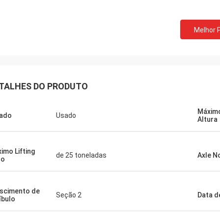
Melhor 
TALHES DO PRODUTO
Máximo
ado
Usado
Altura
imo Lifting
de 25 toneladas
Axle N
so
scimento de
Seção 2
Data d
íbulo