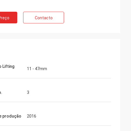
Preço
Contacto
 Lifting
11 - 47mm
o.
3
e produção
2016