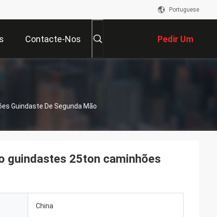
Portuguese
s
Contacte-Nos
Pedir Um
Orçamento
ões Guindaste De Segunda Mão
 guindastes 25ton caminhões
China