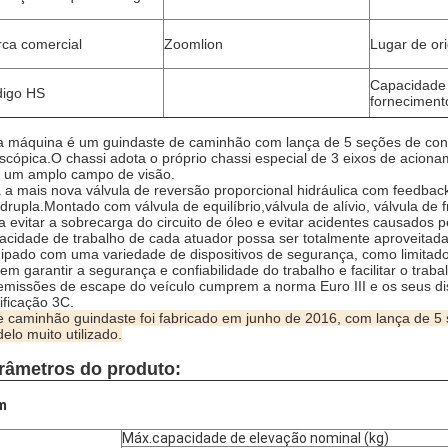
ca comercial
Zoomlion
Lugar de or
Capacidade
igo HS
forneciment
a máquina é um guindaste de caminhão com lança de 5 seções de control
escópica.O chassi adota o próprio chassi especial de 3 eixos de aci
 um amplo campo de visão.
 a mais nova válvula de reversão proporcional hidráulica com feedb
drupla.Montado com válvula de equilíbrio,
válvula de alívio, válvula de f
a evitar a sobrecarga do circuito de óleo e evitar acidentes causados ​​p
acidade de trabalho de cada atuador possa ser totalmente aproveitada
ipado com uma variedade de dispositivos de segurança, como limitado
em garantir a segurança e confiabilidade do trabalho e facilitar o traba
emissões de escape do veículo cumprem a norma Euro III e os seus di
tificação 3C.
e caminhão guindaste foi fabricado em junho de 2016, com lança de 5
elo muito utilizado.
râmetros do produto:
m
Máx.capacidade de elevação nominal (kg)