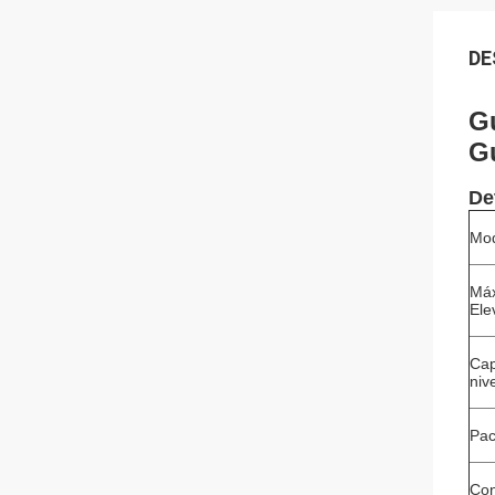
DE
G
G
De
Mod
Máx
Ele
Cap
niv
Pac
Con