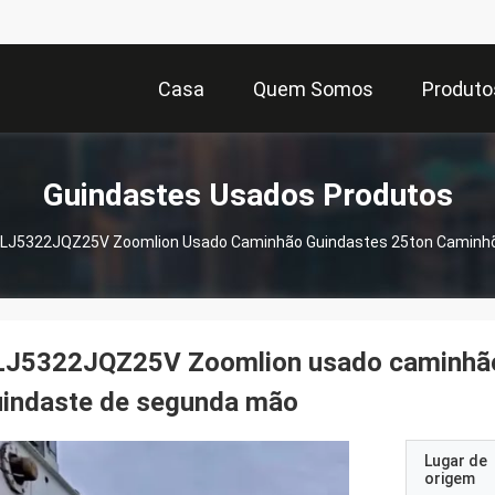
Casa
Quem Somos
Produto
Guindastes Usados Produtos
LJ5322JQZ25V Zoomlion Usado Caminhão Guindastes 25ton Caminh
LJ5322JQZ25V Zoomlion usado caminhão
uindaste de segunda mão
Lugar de
origem