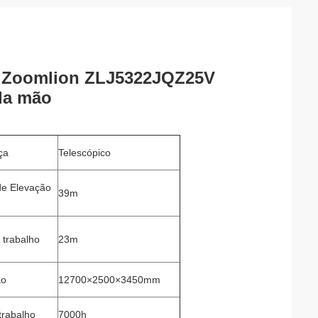
o Zoomlion ZLJ5322JQZ25V
da mão
ça
Telescópico
de Elevação
39m
 trabalho
23m
ão
12700×2500×3450mm
trabalho
7000h