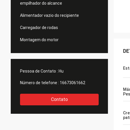
empilhador do alcance
Alimentador vazio do recipiente
Carregador de rodas
Montagem do motor
DE
Est
Pessoa de Contato :
Hu
Número de telefone :
16673061662
Máx
Pe
Contato
Cre
pat