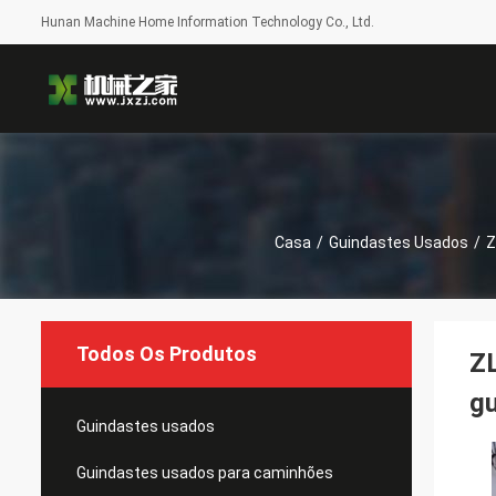
Hunan Machine Home Information Technology Co., Ltd.
Casa
/
Guindastes Usados
/
Z
Todos Os Produtos
Z
g
Guindastes usados
Guindastes usados ​​para caminhões