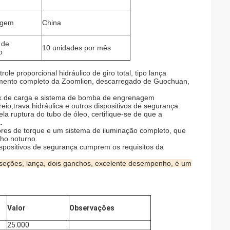
igem
China
 de
10 unidades por mês
o
e proporcional hidráulico de giro total, tipo lança
onamento completo da Zoomlion, descarregado de Guochuan,
ack de carga e sistema de bomba de engrenagem
reio,
trava hidráulica e outros dispositivos de segurança.
ela ruptura do tubo de óleo, certifique-se de que a
.
res de torque e um sistema de iluminação completo, que
lho noturno.
spositivos de segurança cumprem os requisitos da
 seções, lança, dois ganchos, excelente desempenho, é um
Valor
Observações
25.000