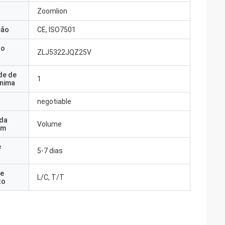
Zoomlion
ção
CE, ISO7501
do
ZLJ5322JQZ25V
de de
1
nima
negotiable
 da
Volume
em
e
5-7 dias
e
L/C, T/T
to