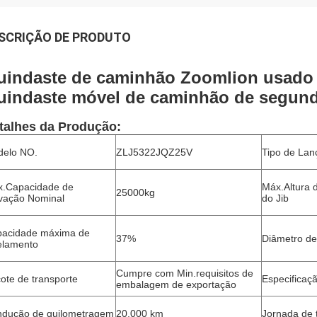
SCRIÇÃO DE PRODUTO
uindaste de caminhão Zoomlion usad
uindaste móvel de caminhão de segun
talhes da Produção:
elo NO.
ZLJ5322JQZ25V
Tipo de Lan
.Capacidade de
Máx.Altura 
25000kg
vação Nominal
do Jib
acidade máxima de
37%
Diâmetro de
elamento
Cumpre com Min.requisitos de
ote de transporte
Especificaç
embalagem de exportação
dução de quilometragem
20.000 km
Jornada de 